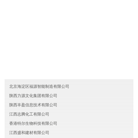
各业务员必须每月一次对客户进行走访，了解产品需求信息及客户
对产品的反映，并将情况及时反馈给黑龙江正源证券有限公司。
友情链接
辽宁铁西区亮广服务有限公司
陕西美华证券有限公司
山东城阳区三国医疗有限公司
北京海淀区福源智能制造有限公司
陕西力源文化集团有限公司
陕西丰盈信息技术有限公司
江西志腾化工有限公司
香港特尔生物科技有限公司
江西盛和建材有限公司